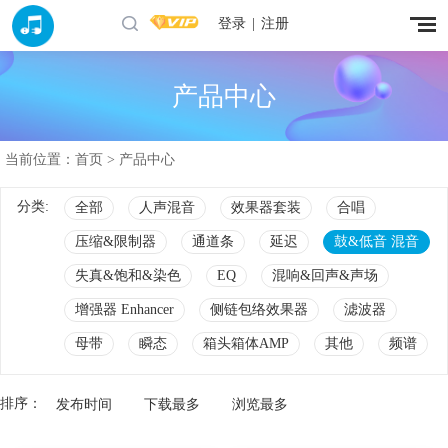
登录
|
注册
产品中心
当前位置：
首页
> 产品中心
分类:
全部
人声混音
效果器套装
合唱
压缩&限制器
通道条
延迟
鼓&低音 混音
失真&饱和&染色
EQ
混响&回声&声场
增强器 Enhancer
侧链包络效果器
滤波器
母带
瞬态
箱头箱体AMP
其他
频谱
排序：
发布时间
下载最多
浏览最多