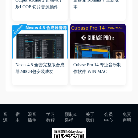
Output Arcade 2 超强电子
康泰克 Kontakt 7 全新版
乐LOOP 切片音源插件 特
本
制 急速一键导入音色
WIN&MAC
Nexus 4.5 全套完整版合成
Cubase Pro 14 专业音乐制
器240GB包安装成功
作软件 WIN MAC
WIN+MAC
音
宿
混音
学习
预制&
关于
会员
免责
源
主
插件
教程
采样
我们
中心
声明