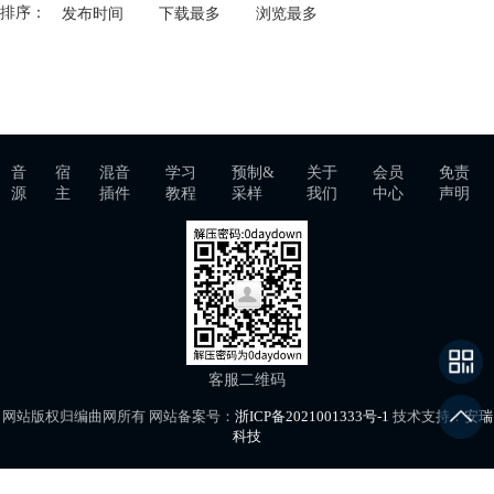
排序：
发布时间
下载最多
浏览最多
音
宿
混音
学习
预制&
关于
会员
免责
源
主
插件
教程
采样
我们
中心
声明
客服二维码
网站版权归编曲网所有 网站备案号：
浙ICP备2021001333号-1
技术支持：
安瑞
科技