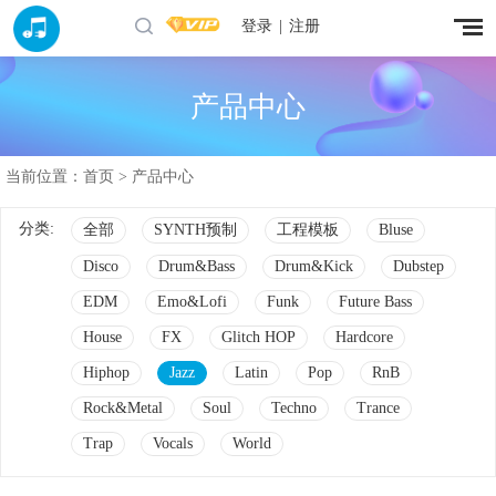
登录
|
注册
产品中心
当前位置：
首页
> 产品中心
分类:
全部
SYNTH预制
工程模板
Bluse
Disco
Drum&Bass
Drum&Kick
Dubstep
EDM
Emo&Lofi
Funk
Future Bass
House
FX
Glitch HOP
Hardcore
Hiphop
Jazz
Latin
Pop
RnB
Rock&Metal
Soul
Techno
Trance
Trap
Vocals
World