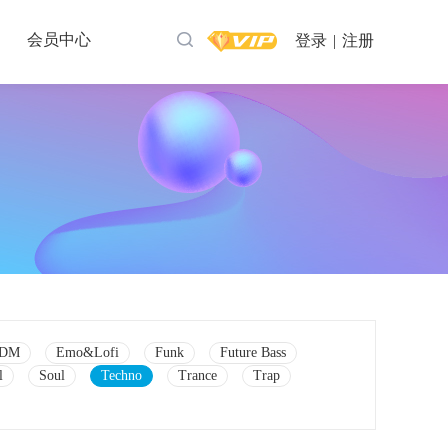
会员中心
登录
|
注册
DM
Emo&Lofi
Funk
Future Bass
l
Soul
Techno
Trance
Trap