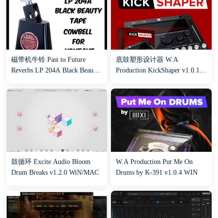
磁带机牛铃 Past to Future
底鼓塑形设计器 W.A
Reverbs LP 204A Black Beauty
Production KickShaper v1.0.1
Tape Cowbell (KONTAKT,
WIN
WAV)
鼓循环 Excite Audio Bloom
W.A Production Put Me On
Drum Breaks v1.2.0 WiN/MAC
Drums by K-391 v1.0.4 WIN