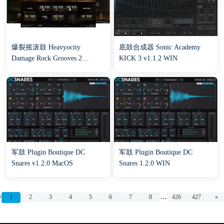
爆裂摇滚鼓 Heavyocity
底鼓合成器 Sonic Academy
Damage Rock Grooves 2
KICK 3 v1.1.2 WIN
KONTAKT
军鼓 Plugin Boutique DC
军鼓 Plugin Boutique DC
Snares v1.2.0 MacOS
Snares 1.2.0 WIN
«
...
1
2
3
4
5
6
7
8
426
427
»