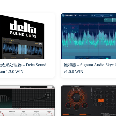
果处理器 – Delta Sound
饱和器 – Signum Audio Skye C
eam 1.3.0 WIN
v1.0.0 WIN