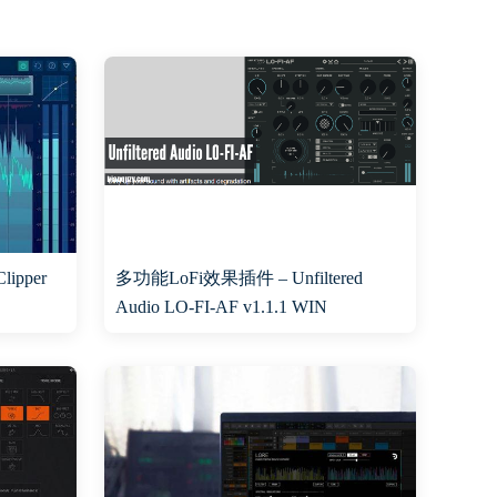
lipper
多功能LoFi效果插件 – Unfiltered
Audio LO-FI-AF v1.1.1 WIN