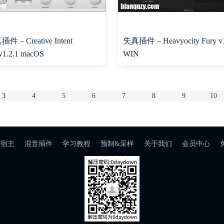
– Creative Intent
失真插件 – Heavyocity Fury v1
v1.2.1 macOS
WIN
3
4
5
6
7
8
9
10
宿主
混音插件
学习教程
预制&采样
关于我们
会员中心