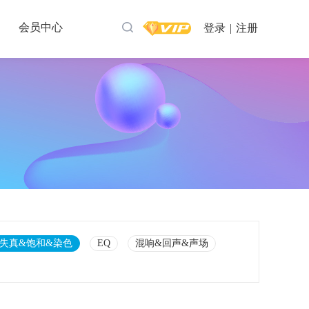
会员中心
登录
|
注册
失真&饱和&染色
EQ
混响&回声&声场