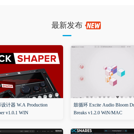
最新发布
器 W.A Production
鼓循环 Excite Audio Bloom D
er v1.0.1 WIN
Breaks v1.2.0 WiN/MAC