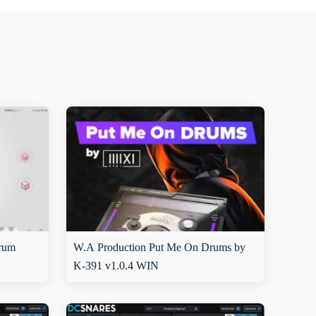
rum
W.A Production Put Me On Drums by
K-391 v1.0.4 WIN