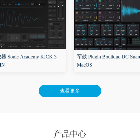
Sonic Academy KICK 3
军鼓 Plugin Boutique DC Snare
WIN
MacOS
查看更多
产品中心