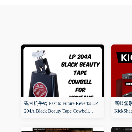
磁带机牛铃 Past to Future Reverbs LP
底鼓塑形设计
204A Black Beauty Tape Cowbell
KickShap
(KONTAKT, WAV)