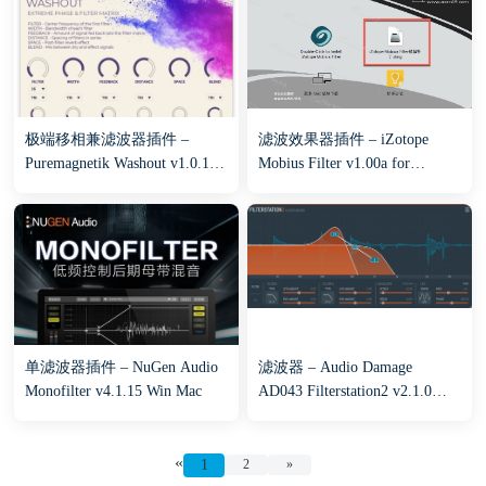
极端移相兼滤波器插件 –
滤波效果器插件 – iZotope
Puremagnetik Washout v1.0.1
Mobius Filter v1.00a for
for Win/Mac
Win/Mac
单滤波器插件 – NuGen Audio
滤波器 – Audio Damage
Monofilter v4.1.15 Win Mac
AD043 Filterstation2 v2.1.0
Win Mac
«
1
2
»