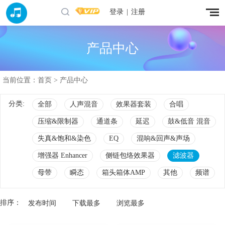
登录
|
注册
产品中心
当前位置：
首页
> 产品中心
分类:
全部
人声混音
效果器套装
合唱
压缩&限制器
通道条
延迟
鼓&低音 混音
失真&饱和&染色
EQ
混响&回声&声场
增强器 Enhancer
侧链包络效果器
滤波器
母带
瞬态
箱头箱体AMP
其他
频谱
排序：
发布时间
下载最多
浏览最多