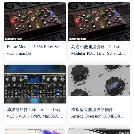
Pulsar Modular P565 Filter Set
高通和低通滤波器 – Pulsar
v1.3.5 macOS
Modular P565 Filter Set v1.2.0
macOS
滤波器插件-Cytomic The Drop
模拟放大器滤波器插件 –
v1.5.8 v1.6.8 [WiN, MacOSX]
Analog Obsession COMBOX
（166Mb）
v3.0 RETAiL for Win/Mac