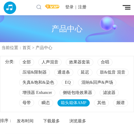
登录
|
注册
产品中心
当前位置：
首页
> 产品中心
分类:
全部
人声混音
效果器套装
合唱
压缩&限制器
通道条
延迟
鼓&低音 混音
失真&饱和&染色
EQ
混响&回声&声场
增强器 Enhancer
侧链包络效果器
滤波器
母带
瞬态
箱头箱体AMP
其他
频谱
排序：
发布时间
下载最多
浏览最多