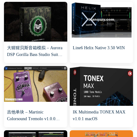
大猩猩贝斯音箱模拟 – Aurora
Line6 Helix Native 3.50 WIN
DSP Gorilla Bass Studio Suite
v1.0 WIN
吉他单块 – Martinic
IK Multimedia TONEX MAX
Colorsound Tremolo v1.0.0
v1.0.1 macOS
macOS