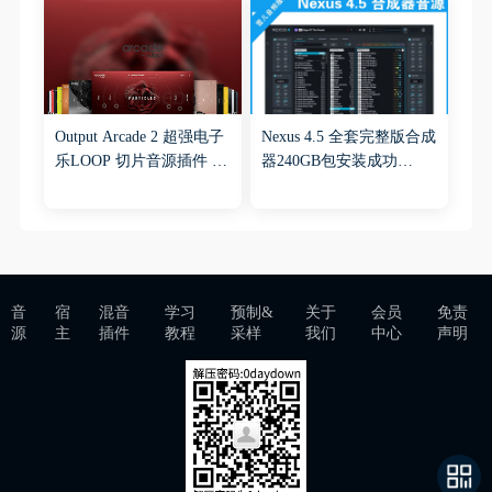
Output Arcade 2 超强电子
Nexus 4.5 全套完整版合成
乐LOOP 切片音源插件 特
器240GB包安装成功
制 急速一键导入音色
WIN+MAC
WIN&MAC
音
宿
混音
学习
预制&
关于
会员
免责
源
主
插件
教程
采样
我们
中心
声明