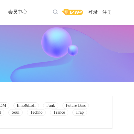
会员中心
登录
|
注册
DM
Emo&Lofi
Funk
Future Bass
l
Soul
Techno
Trance
Trap